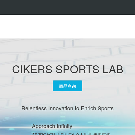
CIKERS SPORTS LAB
商品查询
Relentless Innovation to Enrich Sports
Approach Infinlty
APPROACH INFINITY 全力以赴 无限可能.