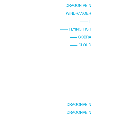
—— DRAGON VEIN
—— WINDRANGER
—— T
—— FLYING FISH
—— COBRA
—— CLOUD
—— DRAGONVEIN
—— DRAGONVEIN