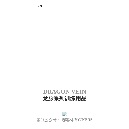
™
CG
赛
客
CG
运
DRAGON VEIN
动
龙脉系列训练用品
足
客服公众号： 赛客体育CIKERS