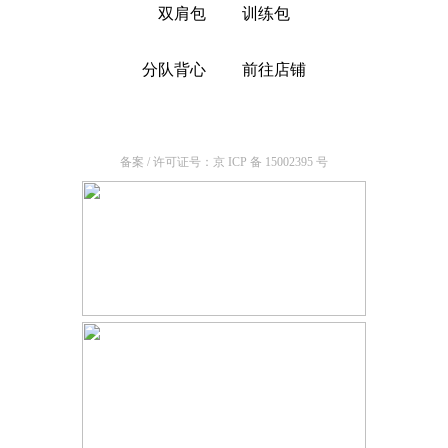
球
双肩包
训练包
比
分队背心
前往店铺
赛
备案 / 许可证号：京 ICP 备 15002395 号
服
队
服
麻
花